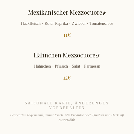
Mexikanischer Mezzocuore
🌶️
Hackfleisch · Roter Paprika · Zwiebel · Tomatensauce
11
€
Hähnchen Mezzocuore
🍗
Hähnchen · Pfirsich · Salat · Parmesan
12
€
SAISONALE KARTE, ÄNDERUNGEN
VORBEHALTEN
Begrenztes Tagesmenü, immer frisch. Alle Produkte nach Qualität und Herkunft
ausgewählt.