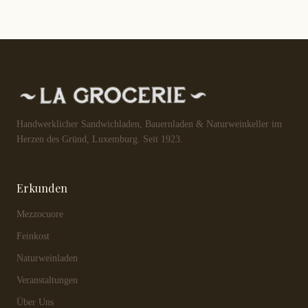
Handwerklicher Sandwichladen, Bauernladen & Naturweinkeller im
Herzen des Gründ, Luxemburg. Seit 1923.
Erkunden
Mezzocuore
Feinkost
Naturweinladen
Veranstaltungen
Über Uns