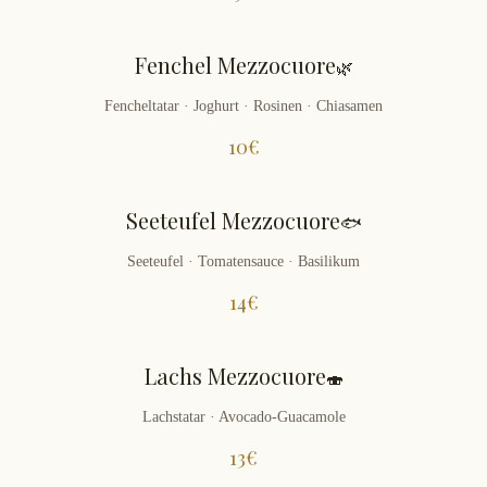
Fenchel Mezzocuore
🌿
Fencheltatar · Joghurt · Rosinen · Chiasamen
10
€
Seeteufel Mezzocuore
🐟
Seeteufel · Tomatensauce · Basilikum
14
€
Lachs Mezzocuore
🍣
Lachstatar · Avocado-Guacamole
13
€