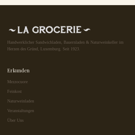
Handwerklicher Sandwichladen, Bauernladen & Naturweinkeller im
Herzen des Gründ, Luxemburg. Seit 1923.
Erkunden
Mezzocuore
Feinkost
Naturweinladen
Veranstaltungen
Über Uns