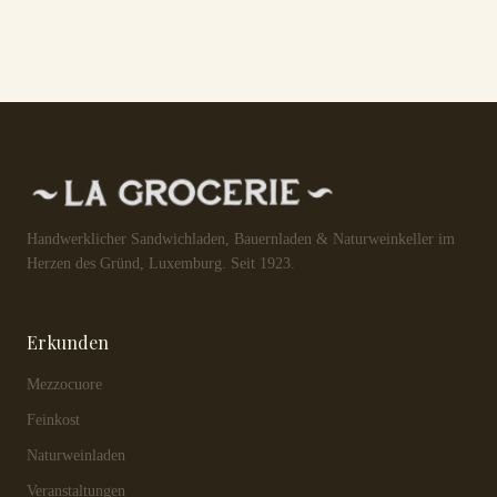
Handwerklicher Sandwichladen, Bauernladen & Naturweinkeller im
Herzen des Gründ, Luxemburg. Seit 1923.
Erkunden
Mezzocuore
Feinkost
Naturweinladen
Veranstaltungen