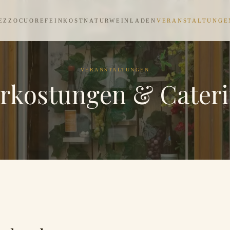
EZZOCUORE
FEINKOST
NATURWEINLADEN
VERANSTALTUNGE
VERANSTALTUNGEN
rkostungen & Cater