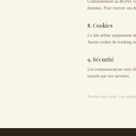
Conformément au RGPD, vous d
données. Pour exercer ces dr
8. Cookies
Le site utilise uniquement d
Aucun cookie de tracking ou p
9. Sécurité
Les communications sont ch
transite par nos serveurs.
Dernière mise à jour / Last update