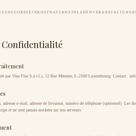
EZZOCUORE
FEINKOST
NATURWEINLADEN
VERANSTALTUNGE
 Confidentialité
traitement
ée par Vins Fins S.à r.l.), 12 Rue Münster, L-2160 Luxembourg. Contact : inf
ées
adresse e-mail, adresse de livraison, numéro de téléphone (optionnel). Les d
ripe et ne sont jamais stockées sur nos serveurs.
ement