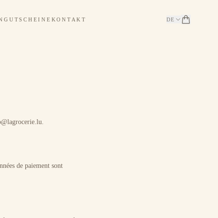
N
GUTSCHEINE
KONTAKT
DE
o@lagrocerie.lu.
onnées de paiement sont