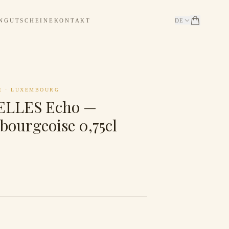
N
GUTSCHEINE
KONTAKT
DE
E
·
LUXEMBOURG
ELLES Echo —
bourgeoise 0,75cl