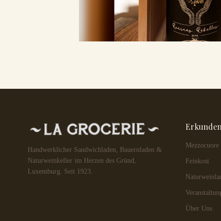
Erkunde
Mezzocuore
Handwerklicher Sandwichladen, Bauernladen &
Naturweinkeller im Herzen des Gründ,
Feinkost
Luxemburg. Seit 1923.
Naturweinla
Veranstaltun
Über Uns