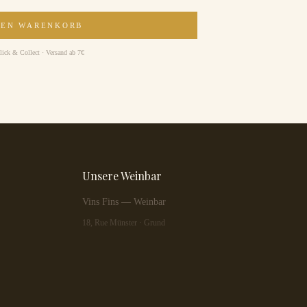
DEN WARENKORB
lick & Collect · Versand ab 7€
Unsere Weinbar
Vins Fins — Weinbar
18, Rue Münster · Grund