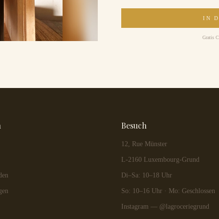
IN 
Gratis C
n
Besuch
12, Rue Münster
L-2160 Luxembourg-Grund
den
Di–Sa: 10–18 Uhr
gen
So: 10–16 Uhr · Mo: Geschlossen
Instagram — @lagroceriegrund