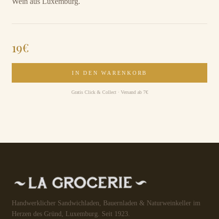
Wein aus Luxemburg.
19
€
IN DEN WARENKORB
Gratis Click & Collect · Versand ab 7€
Handwerklicher Sandwichladen, Bauernladen & Naturweinkeller im
Herzen des Gründ, Luxemburg. Seit 1923.