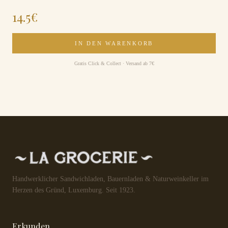
14.5
€
IN DEN WARENKORB
Gratis Click & Collect · Versand ab 7€
Handwerklicher Sandwichladen, Bauernladen & Naturweinkeller im
Herzen des Gründ, Luxemburg. Seit 1923.
Erkunden