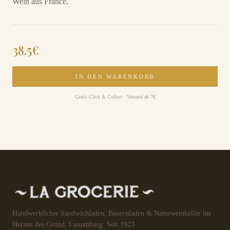
Wein aus France.
38.5
€
IN DEN WARENKORB
Gratis Click & Collect · Versand ab 7€
Handwerklicher Sandwichladen, Bauernladen & Naturweinkeller im
Herzen des Gründ, Luxemburg. Seit 1923.