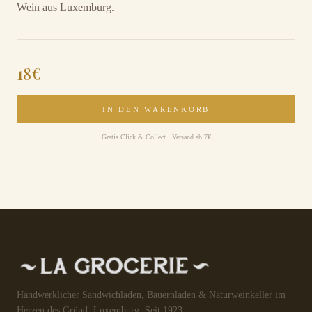
Wein aus Luxemburg.
18
€
IN DEN WARENKORB
Gratis Click & Collect · Versand ab 7€
Handwerklicher Sandwichladen, Bauernladen & Naturweinkeller im
Herzen des Gründ, Luxemburg. Seit 1923.