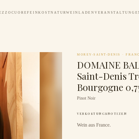
EZZOCUORE
FEINKOST
NATURWEINLADEN
VERANSTALTUNGE
MOREY-SAINT-DENIS
·
FRAN
DOMAINE BAL
Saint-Denis Tr
Bourgogne 0,7
Pinot Noir
VERKOSTUNGSNOTIZEN
Wein aus France.