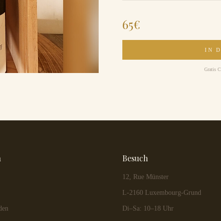
65
€
IN 
Gratis C
n
Besuch
12, Rue Münster
L-2160 Luxembourg-Grund
den
Di–Sa: 10–18 Uhr