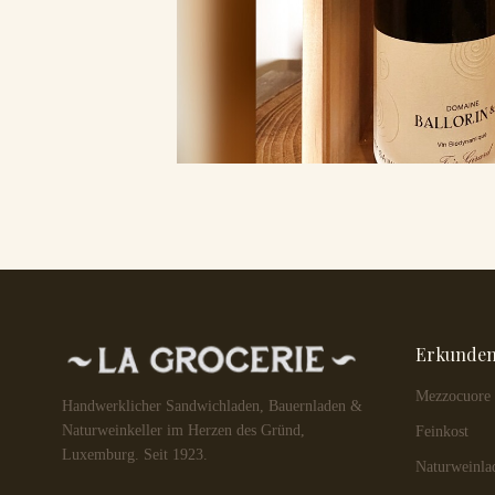
Erkunde
Mezzocuore
Handwerklicher Sandwichladen, Bauernladen &
Naturweinkeller im Herzen des Gründ,
Feinkost
Luxemburg. Seit 1923.
Naturweinla