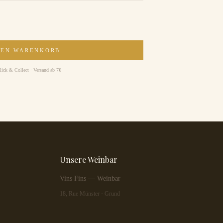
DEN WARENKORB
lick & Collect · Versand ab 7€
Unsere Weinbar
Vins Fins — Weinbar
18, Rue Münster · Grund