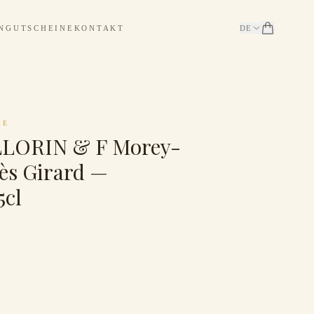
N
GUTSCHEINE
KONTAKT
DE
CE
LORIN & F Morey-
ès Girard —
5cl