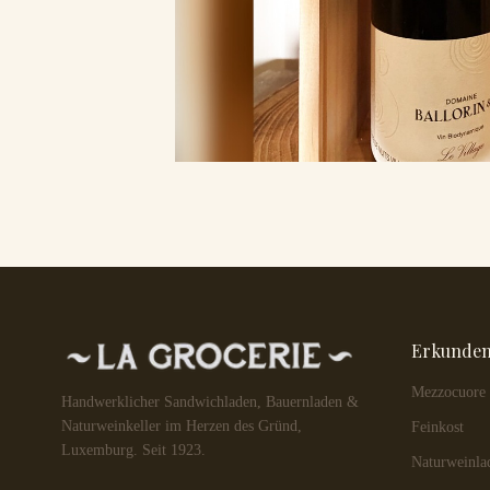
Erkunde
Mezzocuore
Handwerklicher Sandwichladen, Bauernladen &
Naturweinkeller im Herzen des Gründ,
Feinkost
Luxemburg. Seit 1923.
Naturweinla