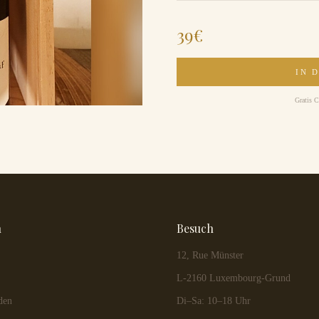
39
€
IN 
Gratis C
n
Besuch
12, Rue Münster
L-2160 Luxembourg-Grund
den
Di–Sa: 10–18 Uhr