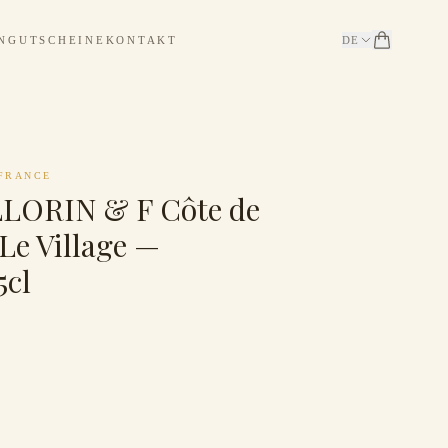
N
GUTSCHEINE
KONTAKT
DE
FRANCE
ORIN & F Côte de
Le Village —
5cl