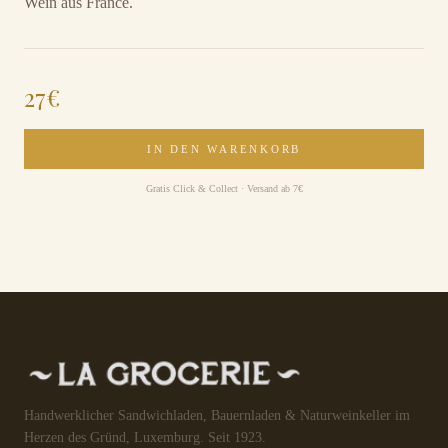
Wein aus France.
27
€
IN DEN WARENKORB
Gratis Click & Collect · Versand ab 7€
Handwerklicher Sandwichladen, Bauernladen & Naturweinkeller im
Herzen des Gründ, Luxemburg. Seit 1923.