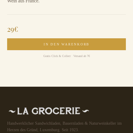
Wein aus France.
29
€
IN DEN WARENKORB
Gratis Click & Collect · Versand ab 7€
Handwerklicher Sandwichladen, Bauernladen & Naturweinkeller im
Herzen des Gründ, Luxemburg. Seit 1923.