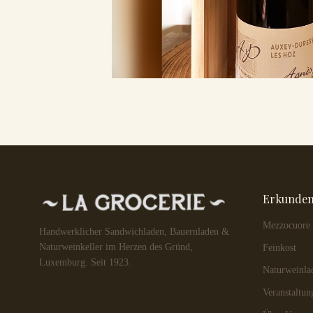
Erkunde
Mezzocuore
Handwerklicher Sandwichladen, Bauernladen &
Naturweinkeller im Herzen des Gründ,
Feinkost
Luxemburg. Seit 1923.
Naturweinla
Veranstaltun