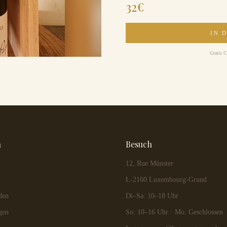
32
€
IN 
Gratis C
n
Besuch
12, Rue Münster
L-2160 Luxembourg-Grund
den
Di–Sa: 10–18 Uhr
gen
So: 10–16 Uhr · Mo: Geschlossen