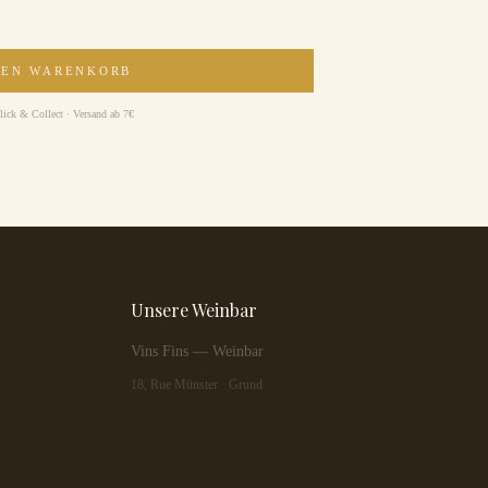
DEN WARENKORB
lick & Collect · Versand ab 7€
Unsere Weinbar
Vins Fins — Weinbar
18, Rue Münster · Grund