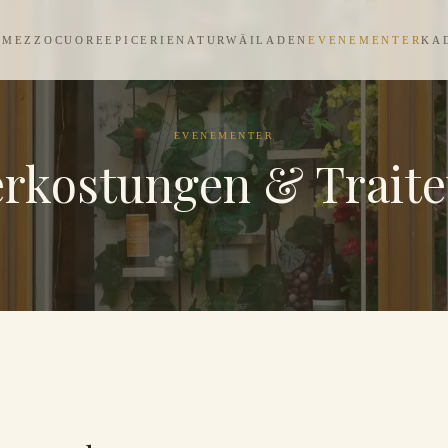
MEZZOCUORE
EPICERIE
NATURWÄILADEN
EVENEMENTER
KA
EVENEMENTER
erkostungen & Traite