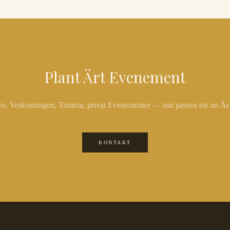
Plant Ärt Evenement
eis. Verkostungen, Traiteur, privat Evenementer — mir passen eis un Ä
KONTAKT