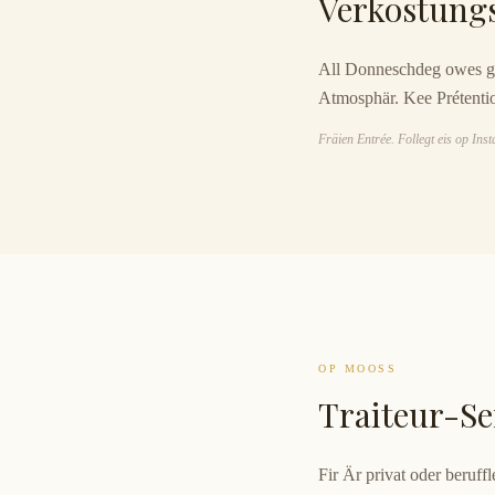
Verkostung
All Donneschdeg owes gët
Atmosphär. Kee Prétenti
Fräien Entrée. Follegt eis op In
OP MOOSS
Traiteur-Se
Fir Är privat oder beruf