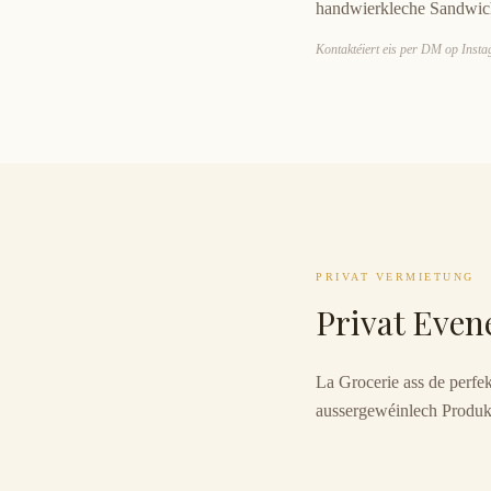
handwierkleche Sandwic
Kontaktéiert eis per DM op Inst
PRIVAT VERMIETUNG
Privat Eve
La Grocerie ass de perfe
aussergewéinlech Produkt