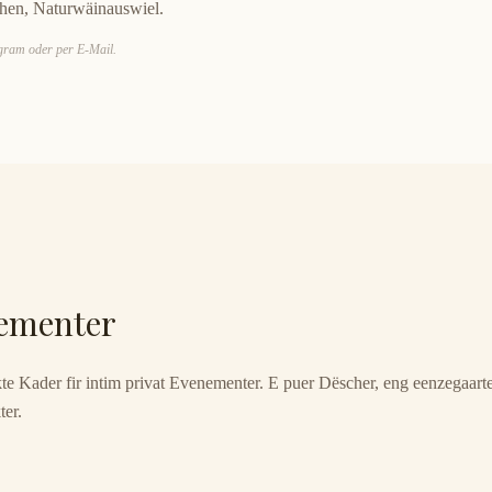
hen, Naturwäinauswiel.
agram oder per E-Mail.
nementer
kte Kader fir intim privat Evenementer. E puer Dëscher, eng eenzegaar
er.