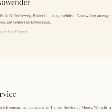
sowender
t de Keller lieweg. Entdeckt aussergewéinlech Naturwäiner an enger f
oun, just Genoss an Entdeckung.
stagram fir de Programm.
rvice
flech Evenementer bidden mir en Traiteur-Service op Mooss: Wurscht- a 