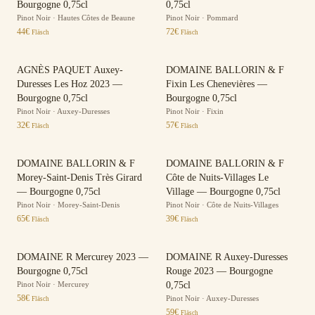
Bourgogne 0,75cl
0,75cl
Pinot Noir
·
Hautes Côtes de Beaune
Pinot Noir
·
Pommard
44
€
72
€
Fläsch
Fläsch
AGNÈS PAQUET Auxey-
DOMAINE BALLORIN & F
Duresses Les Hoz 2023 —
Fixin Les Chenevières —
Bourgogne 0,75cl
Bourgogne 0,75cl
Pinot Noir
·
Auxey-Duresses
Pinot Noir
·
Fixin
32
€
57
€
Fläsch
Fläsch
DOMAINE BALLORIN & F
DOMAINE BALLORIN & F
Morey-Saint-Denis Très Girard
Côte de Nuits-Villages Le
— Bourgogne 0,75cl
Village — Bourgogne 0,75cl
Pinot Noir
·
Morey-Saint-Denis
Pinot Noir
·
Côte de Nuits-Villages
65
€
39
€
Fläsch
Fläsch
DOMAINE R Mercurey 2023 —
DOMAINE R Auxey-Duresses
Bourgogne 0,75cl
Rouge 2023 — Bourgogne
Pinot Noir
·
Mercurey
0,75cl
58
€
Pinot Noir
·
Auxey-Duresses
Fläsch
59
€
Fläsch