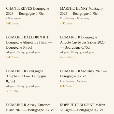
CHANTEREVES Bourgogne
MARTHE HENRY Montagny
2023 — Bourgogne 0,75cl
2023 — Bourgogne 0,75cl
·
Bourgogne
Chardonnay
·
Montagny
32
€
40
€
Fläsch
Fläsch
DOMAINE BALLORIN & F
DOMAINE R Bourgogne
Bourgogne Aligoté Le Hardi —
Aligoté Cuvée des Sables 2023
Bourgogne 0,75cl
— Bourgogne 0,75cl
Aligoté
·
Bourgogne Aligoté
Aligoté
·
Bourgogne Aligoté
27
€
42.5
€
Fläsch
Fläsch
DOMAINE R Bourgogne
DOMAINE R Santenay 2023 —
Aligoté 2023 — Bourgogne
Bourgogne 0,75cl
0,75cl
Chardonnay
·
Santenay
67
€
Aligoté
·
Bourgogne Aligoté
Fläsch
38.5
€
Fläsch
DOMAINE R Auxey-Duresses
ROBERT-DENOGENT Mâcon-
Blanc 2023 — Bourgogne 0,75cl
Villages — Bourgogne 0,75cl