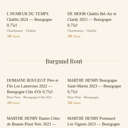
L'HUMEUR DU TEMPS
DE MOOR Chablis Bel-Air et
Chablis 2024 — Bourgogne
Clardy 2023 — Bourgogne
0,75cl
0,75cl
Chardonnay
·
Chablis
Chardonnay
·
Chablis
38
€
39
€
Fläsch
Fläsch
Burgund Rout
DOMAINE ROUGEOT Père et
MARTHE HENRY Bourgogne
Fils Les Lameroses 2022 —
Saint-Martin 2023 — Bourgogne
Bourgogne Côte d'Or 0,75cl
0,75cl
Pinot Noir
·
Bourgogne Côte d'Or
Pinot Noir
·
Bourgogne
39
€
36
€
Fläsch
Fläsch
MARTHE HENRY Hautes Côtes
MARTHE HENRY Pommard
de Beaune Pinot Noir 2023 —
Les Vignots 2023 — Bourgogne