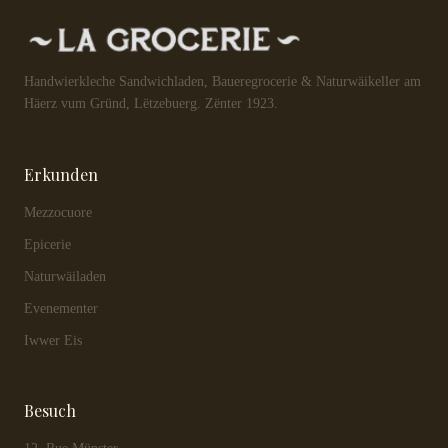
Handwierkleche Sandwichladen, Baueregrocerie & Naturwäikeller am
Häerz vum Gründ, Lëtzebuerg. Zënter 1923.
Erkunden
Mezzocuore
Epicerie
Naturwäiladen
Evenementer
Iwwer Eis
Besuch