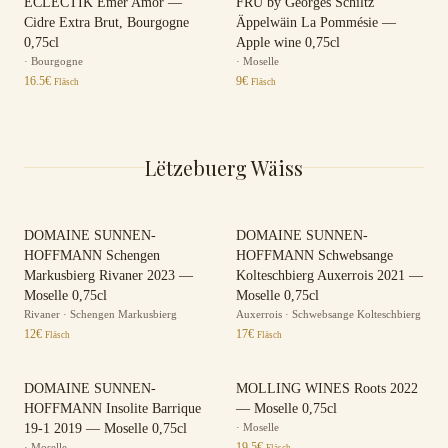
ECLECTIK Emer Amor —
FRU by Georges Schiltz
Cidre Extra Brut, Bourgogne
Äppelwäin La Pommésie —
0,75cl
Apple wine 0,75cl
·
Bourgogne
·
Moselle
16.5
€
9
€
Fläsch
Fläsch
Lëtzebuerg Wäiss
DOMAINE SUNNEN-
DOMAINE SUNNEN-
HOFFMANN Schengen
HOFFMANN Schwebsange
Markusbierg Rivaner 2023 —
Kolteschbierg Auxerrois 2021 —
Moselle 0,75cl
Moselle 0,75cl
Rivaner
·
Schengen Markusbierg
Auxerrois
·
Schwebsange Kolteschbierg
12
€
17
€
Fläsch
Fläsch
DOMAINE SUNNEN-
MOLLING WINES Roots 2022
HOFFMANN Insolite Barrique
— Moselle 0,75cl
19-1 2019 — Moselle 0,75cl
·
Moselle
19.5
€
·
Moselle
Fläsch