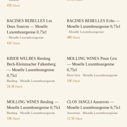
45
€
Fläsch
RACINES REBELLES Les
RACINES REBELLES Echo —
Deux Sources — Moselle
Moselle Luxembourgeoise 0,75cl
Luxembourgeoise 0,75cl
·
Moselle Luxembourgeoise
48
€
·
Moselle Luxembourgeoise
Fläsch
41
€
Fläsch
KRIER WELBES Riesling
MOLLING WINES Pinot Gris
Bech-Kleinmacher Falkenberg
— Moselle Luxembourgeoise
— Moselle Luxembourgeoise
0,75cl
0,75cl
Pinot Gris
·
Moselle Luxembourgeoise
19
€
Riesling
·
Moselle Luxembourgeoise
Fläsch
24.5
€
Fläsch
MOLLING WINES Riesling —
CLOS JANGLI Auxerrois —
Moselle Luxembourgeoise 0,75cl
Moselle Luxembourgeoise 0,75cl
Riesling
·
Moselle Luxembourgeoise
Auxerrois
·
Moselle Luxembourgeoise
19
€
12.5
€
Fläsch
Fläsch