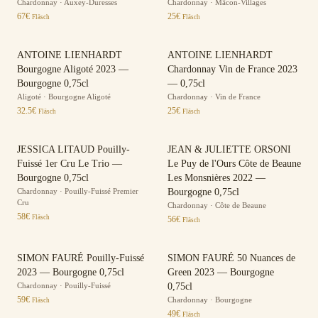
Chardonnay
·
Auxey-Duresses
Chardonnay
·
Mâcon-Villages
67
€
25
€
Fläsch
Fläsch
ANTOINE LIENHARDT
ANTOINE LIENHARDT
Bourgogne Aligoté 2023 —
Chardonnay Vin de France 2023
Bourgogne 0,75cl
— 0,75cl
Aligoté
·
Bourgogne Aligoté
Chardonnay
·
Vin de France
32.5
€
25
€
Fläsch
Fläsch
JESSICA LITAUD Pouilly-
JEAN & JULIETTE ORSONI
Fuissé 1er Cru Le Trio —
Le Puy de l'Ours Côte de Beaune
Bourgogne 0,75cl
Les Monsnières 2022 —
Chardonnay
·
Pouilly-Fuissé Premier
Bourgogne 0,75cl
Cru
Chardonnay
·
Côte de Beaune
58
€
Fläsch
56
€
Fläsch
SIMON FAURÉ Pouilly-Fuissé
SIMON FAURÉ 50 Nuances de
2023 — Bourgogne 0,75cl
Green 2023 — Bourgogne
Chardonnay
·
Pouilly-Fuissé
0,75cl
59
€
Chardonnay
·
Bourgogne
Fläsch
49
€
Fläsch