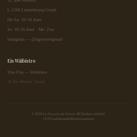
12, Rue Münster
L-2160 Luxembourg-Grund
Dë–Sa: 10–18 Auer
So: 10–16 Auer · Mo: Zou
Instagram — @lagroceriegrund
Eis Wäibistro
Vins Fins — Wäibistro
18, Rue Münster · Grund
© 2026 La Grocerie du Gründ. All Rechter virbehal.
CGV
Confidentialité
Remboursement