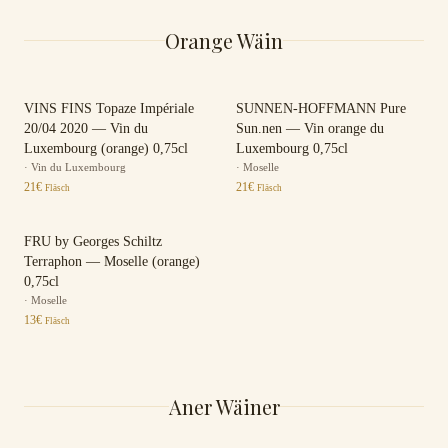
Orange Wäin
VINS FINS Topaze Impériale
SUNNEN-HOFFMANN Pure
20/04 2020 — Vin du
Sun.nen — Vin orange du
Luxembourg (orange) 0,75cl
Luxembourg 0,75cl
·
Vin du Luxembourg
·
Moselle
21
€
21
€
Fläsch
Fläsch
FRU by Georges Schiltz
Terraphon — Moselle (orange)
0,75cl
·
Moselle
13
€
Fläsch
Aner Wäiner