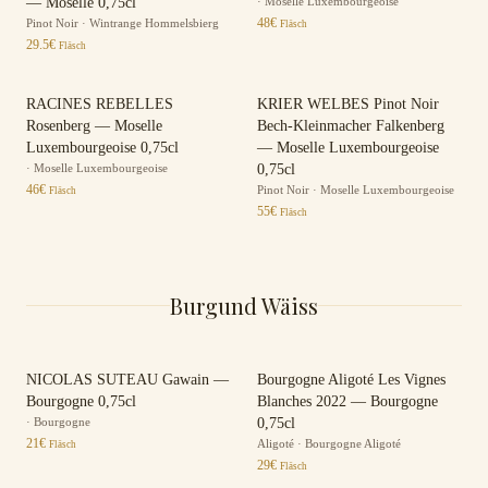
— Moselle 0,75cl
·
Moselle Luxembourgeoise
48
€
Pinot Noir
·
Wintrange Hommelsbierg
Fläsch
29.5
€
Fläsch
RACINES REBELLES
KRIER WELBES Pinot Noir
Rosenberg — Moselle
Bech-Kleinmacher Falkenberg
Luxembourgeoise 0,75cl
— Moselle Luxembourgeoise
·
Moselle Luxembourgeoise
0,75cl
46
€
Pinot Noir
·
Moselle Luxembourgeoise
Fläsch
55
€
Fläsch
Burgund Wäiss
NICOLAS SUTEAU Gawain —
Bourgogne Aligoté Les Vignes
Bourgogne 0,75cl
Blanches 2022 — Bourgogne
·
Bourgogne
0,75cl
21
€
Aligoté
·
Bourgogne Aligoté
Fläsch
29
€
Fläsch