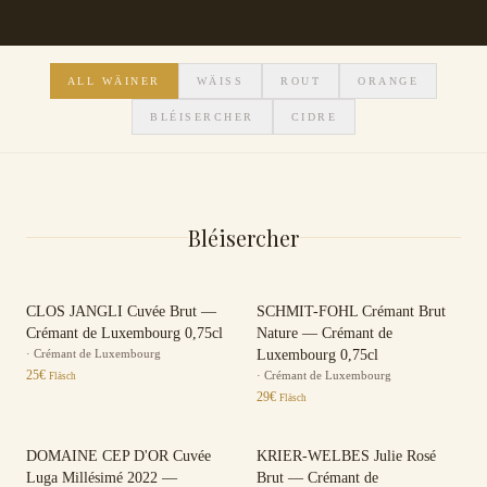
ALL WÄINER
WÄISS
ROUT
ORANGE
BLÉISERCHER
CIDRE
Bléisercher
CLOS JANGLI Cuvée Brut —
SCHMIT-FOHL Crémant Brut
Crémant de Luxembourg 0,75cl
Nature — Crémant de
·
Crémant de Luxembourg
Luxembourg 0,75cl
25
€
·
Crémant de Luxembourg
Fläsch
29
€
Fläsch
DOMAINE CEP D'OR Cuvée
KRIER-WELBES Julie Rosé
Luga Millésimé 2022 —
Brut — Crémant de