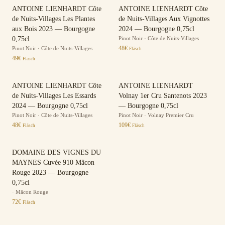
ANTOINE LIENHARDT Côte
ANTOINE LIENHARDT Côte
de Nuits-Villages Les Plantes
de Nuits-Villages Aux Vignottes
aux Bois 2023 — Bourgogne
2024 — Bourgogne 0,75cl
0,75cl
Pinot Noir
·
Côte de Nuits-Villages
48
€
Pinot Noir
·
Côte de Nuits-Villages
Fläsch
49
€
Fläsch
ANTOINE LIENHARDT Côte
ANTOINE LIENHARDT
de Nuits-Villages Les Essards
Volnay 1er Cru Santenots 2023
2024 — Bourgogne 0,75cl
— Bourgogne 0,75cl
Pinot Noir
·
Côte de Nuits-Villages
Pinot Noir
·
Volnay Premier Cru
48
€
109
€
Fläsch
Fläsch
DOMAINE DES VIGNES DU
MAYNES Cuvée 910 Mâcon
Rouge 2023 — Bourgogne
0,75cl
·
Mâcon Rouge
72
€
Fläsch