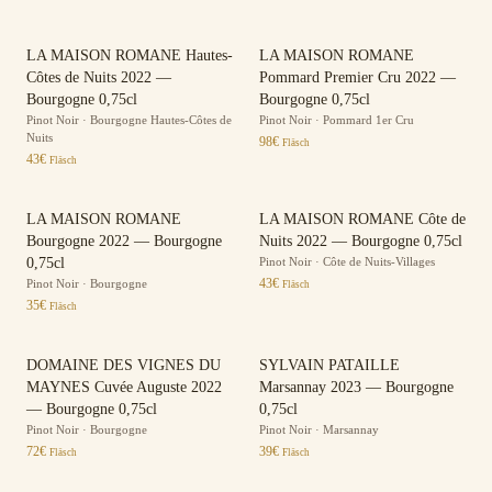
LA MAISON ROMANE Hautes-
LA MAISON ROMANE
Côtes de Nuits 2022 —
Pommard Premier Cru 2022 —
Bourgogne 0,75cl
Bourgogne 0,75cl
Pinot Noir
·
Bourgogne Hautes-Côtes de
Pinot Noir
·
Pommard 1er Cru
Nuits
98
€
Fläsch
43
€
Fläsch
LA MAISON ROMANE
LA MAISON ROMANE Côte de
Bourgogne 2022 — Bourgogne
Nuits 2022 — Bourgogne 0,75cl
0,75cl
Pinot Noir
·
Côte de Nuits-Villages
43
€
Pinot Noir
·
Bourgogne
Fläsch
35
€
Fläsch
DOMAINE DES VIGNES DU
SYLVAIN PATAILLE
MAYNES Cuvée Auguste 2022
Marsannay 2023 — Bourgogne
— Bourgogne 0,75cl
0,75cl
Pinot Noir
·
Bourgogne
Pinot Noir
·
Marsannay
72
€
39
€
Fläsch
Fläsch