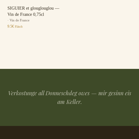
SIGUIER et glouglouglou —
Vin de France 0,75cl
·
Vin de France
9.5
€
Fläsch
Verkostunge all Donneschdeg owes — mir gesinn eis
am Keller.