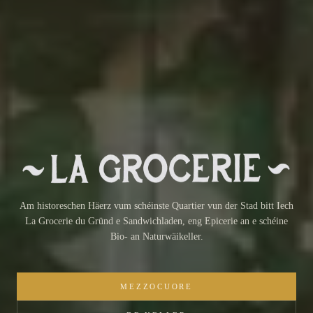
La Grocerie du Gründ — Sandwichladen, Epicerie & Natur
Am historeschen Häerz vum schéinste Quartier vun der Stad bitt Iech
La Grocerie du Gründ e Sandwichladen, eng Epicerie an e schéine
Bio- an Naturwäikeller.
MEZZOCUORE