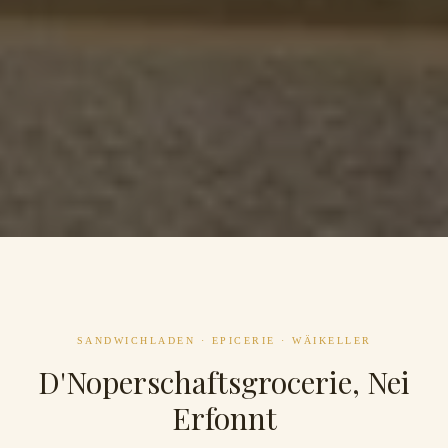
SANDWICHLADEN · EPICERIE · WÄIKELLER
D'Noperschaftsgrocerie, Nei
Erfonnt