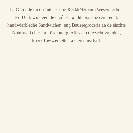
La Grocerie du Gründ ass eng Réckkéier zum Wesentlechen.
En Uerti wou een de Goût vu gudde Saache rëm fënnt:
handwierkleche Sandwichen, eng Baueregrocerie an de éischte
Naturwäikeller vu Lëtzebuerg. Alles am Geescht vu lokal,
kuerz Liwwerketten a Gemeinschaft.
MEZZOCUORE
De Sandwichladen