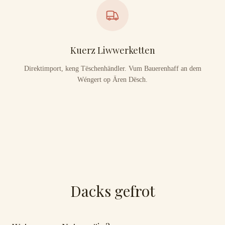
Kuerz Liwwerketten
Direktimport, keng Tëschenhändler. Vum Bauerenhaff an dem
Wéngert op Ären Dësch.
Dacks gefrot