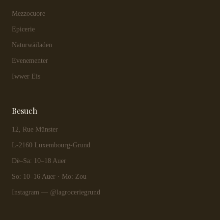
Mezzocuore
Epicerie
Naturwäiladen
Evenementer
Iwwer Eis
Besuch
12, Rue Münster
L-2160 Luxembourg-Grund
Dë–Sa: 10–18 Auer
So: 10–16 Auer · Mo: Zou
Instagram — @lagroceriegrund