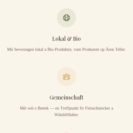
Lokal & Bio
Mir bevorzugen lokal a Bio-Produkter, vum Produzent op Ären Teller.
Gemeinschaft
Méi wéi e Buttek — en Treffpunkt fir Feinschmecker a
Wäinléifhaber.