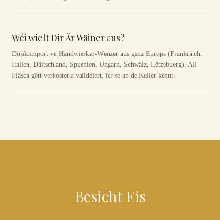
Wéi wielt Dir Är Wäiner aus?
Direktimport vu Handwierker-Wënzer aus ganz Europa (Frankräich,
Italien, Däitschland, Spuenien, Ungarn, Schwäiz, Lëtzebuerg). All
Fläsch gëtt verkostet a validéiert, ier se an de Keller kënnt.
Besicht Eis