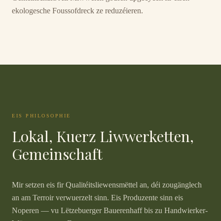
ekologesche Foussofdreck ze reduzéieren.
EIS PHILOSOPHIE
Lokal, Kuerz Liwwerketten,
Gemeinschaft
Mir setzen eis fir Qualitéitsliewensmëttel an, déi zougänglech
an am Terroir verwuerzelt sinn. Eis Produzente sinn eis
Noperen — vu Lëtzebuerger Bauerenhaff bis zu Handwierker-