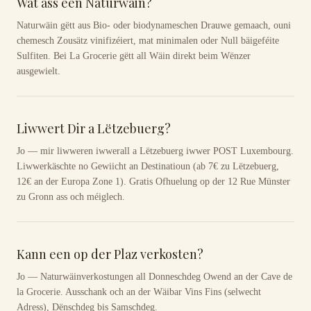
Wat ass een Naturwäin?
Naturwäin gëtt aus Bio- oder biodynameschen Drauwe gemaach, ouni
chemesch Zousätz vinifizéiert, mat minimalen oder Null bäigeféite
Sulfiten. Bei La Grocerie gëtt all Wäin direkt beim Wënzer
ausgewielt.
Liwwert Dir a Lëtzebuerg?
Jo — mir liwweren iwwerall a Lëtzebuerg iwwer POST Luxembourg.
Liwwerkäschte no Gewiicht an Destinatioun (ab 7€ zu Lëtzebuerg,
12€ an der Europa Zone 1). Gratis Ofhuelung op der 12 Rue Münster
zu Gronn ass och méiglech.
Kann een op der Plaz verkosten?
Jo — Naturwäinverkostungen all Donneschdeg Owend an der Cave de
la Grocerie. Ausschank och an der Wäibar Vins Fins (selwecht
Adress), Dënschdeg bis Samschdeg.