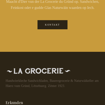
Maacht d'Dier vun der La Grocerie du Gründ op. Sandwichen,
Feinkost oder e gudde Glas Naturwäin waarden op Iech.
KONTAKT
Handwierkleche Sandwichladen, Baueregrocerie & Naturwäikeller am
Häerz vum Gründ, Lëtzebuerg. Zënter 1923.
Erkunden