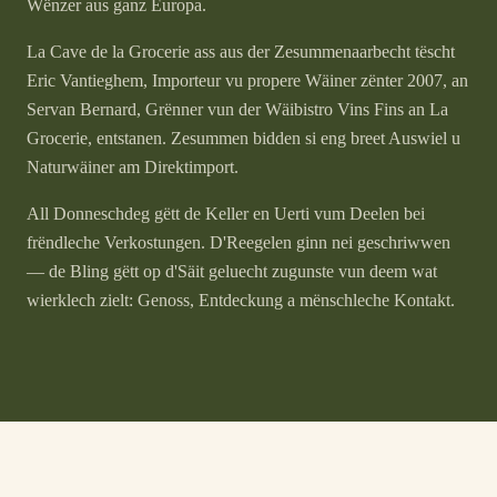
Wënzer aus ganz Europa.
La Cave de la Grocerie ass aus der Zesummenaarbecht tëscht
Eric Vantieghem, Importeur vu propere Wäiner zënter 2007, an
Servan Bernard, Grënner vun der Wäibistro Vins Fins an La
Grocerie, entstanen. Zesummen bidden si eng breet Auswiel u
Naturwäiner am Direktimport.
All Donneschdeg gëtt de Keller en Uerti vum Deelen bei
frëndleche Verkostungen. D'Reegelen ginn nei geschriwwen
— de Bling gëtt op d'Säit geluecht zugunste vun deem wat
wierklech zielt: Genoss, Entdeckung a mënschleche Kontakt.