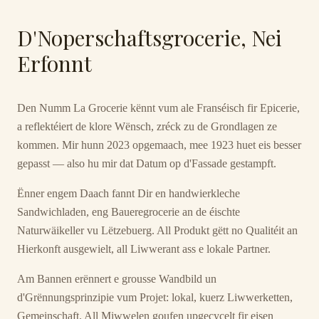
D'Noperschaftsgrocerie, Nei
Erfonnt
Den Numm La Grocerie kënnt vum ale Franséisch fir Epicerie,
a reflektéiert de klore Wënsch, zréck zu de Grondlagen ze
kommen. Mir hunn 2023 opgemaach, mee 1923 huet eis besser
gepasst — also hu mir dat Datum op d'Fassade gestampft.
Ënner engem Daach fannt Dir en handwierkleche
Sandwichladen, eng Baueregrocerie an de éischte
Naturwäikeller vu Lëtzebuerg. All Produkt gëtt no Qualitéit an
Hierkonft ausgewielt, all Liwwerant ass e lokale Partner.
Am Bannen erënnert e grousse Wandbild un
d'Grënnungsprinzipie vum Projet: lokal, kuerz Liwwerketten,
Gemeinschaft. All Miwwelen goufen upgecycelt fir eisen