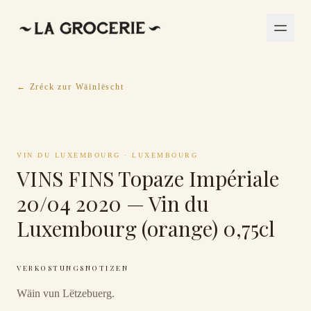
← Zréck zur Wäinlëscht
VIN DU LUXEMBOURG
·
LUXEMBOURG
VINS FINS Topaze Impériale
20/04 2020 — Vin du
Luxembourg (orange) 0,75cl
VERKOSTUNGSNOTIZEN
Wäin vun Lëtzebuerg.