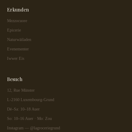
Erkunden
Mezzocuore
Epicerie
Naturwäiladen
Evenementer
Iwwer Eis
Besuch
12, Rue Münster
L-2160 Luxembourg-Grund
Dë–Sa: 10–18 Auer
So: 10–16 Auer · Mo: Zou
Instagram — @lagroceriegrund