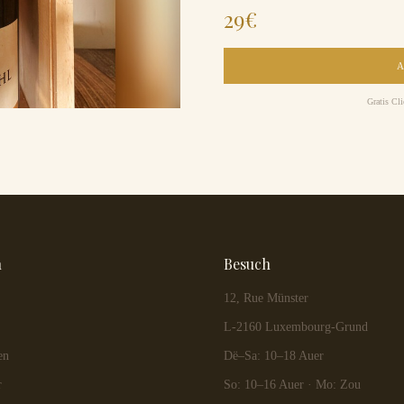
29
€
Gratis Cl
n
Besuch
12, Rue Münster
L-2160 Luxembourg-Grund
en
Dë–Sa: 10–18 Auer
r
So: 10–16 Auer · Mo: Zou