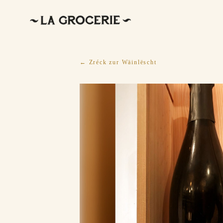
← Zréck zur Wäinlëscht