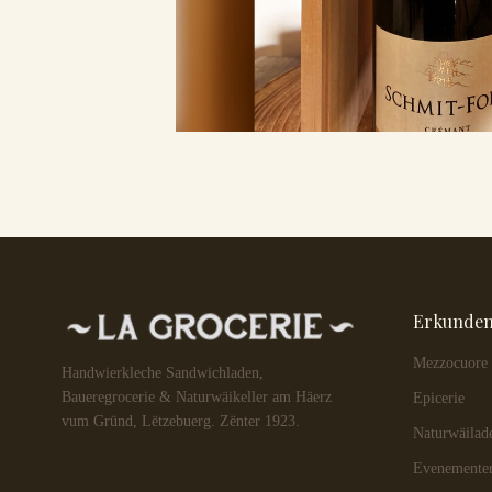
Erkunde
Mezzocuore
Handwierkleche Sandwichladen,
Baueregrocerie & Naturwäikeller am Häerz
Epicerie
vum Gründ, Lëtzebuerg. Zënter 1923.
Naturwäilad
Evenemente