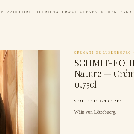
MEZZOCUORE
EPICERIE
NATURWÄILADEN
EVENEMENTER
KA
CRÉMANT DE LUXEMBOURG
SCHMIT-FOHL
Nature — Cré
0,75cl
VERKOSTUNGSNOTIZEN
Wäin vun Lëtzebuerg.