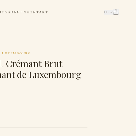
DOSBONGEN
KONTAKT
LU
·
LUXEMBOURG
 Crémant Brut
mant de Luxembourg