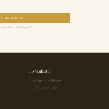
AN DE KUERF
ick & Collect · Liwwerung ab 7€
Eis Wäibistro
Vins Fins — Wäibistro
18, Rue Münster · Grund