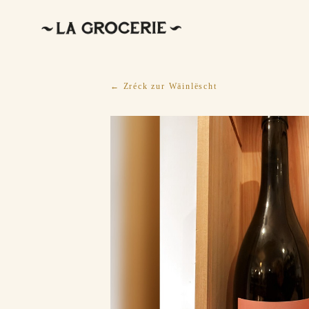
← Zréck zur Wäinlëscht