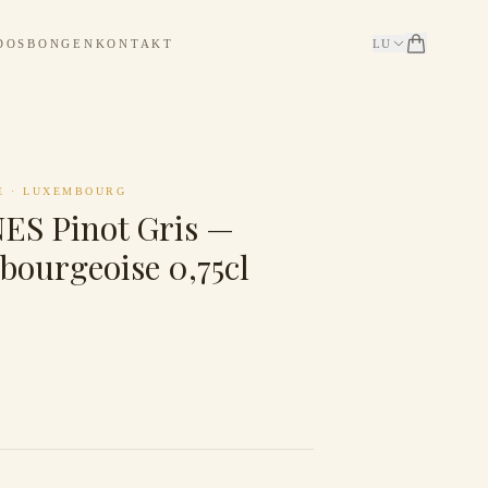
DOSBONGEN
KONTAKT
LU
E
·
LUXEMBOURG
S Pinot Gris —
bourgeoise 0,75cl