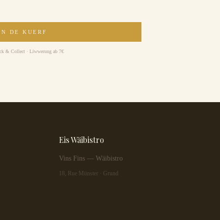
AN DE KUERF
ick & Collect · Liwwerung ab 7€
Eis Wäibistro
Vins Fins — Wäibistro
18, Rue Münster · Grund