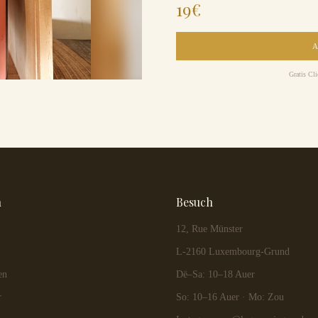
19
€
Gratis Cl
n
Besuch
12, Rue Münster
L-2160 Luxembourg-Grund
en
Dë–Sa: 10–18 Auer
r
So: 10–16 Auer · Mo: Zou