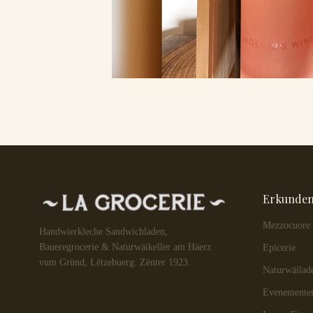
Erkunde
Mezzocuore
Handwierkleche Sandwichladen,
Baueregrocerie & Naturwäikeller am Häerz
Epicerie
vum Gründ, Lëtzebuerg. Zënter 1923.
Naturwäilad
Evenemente