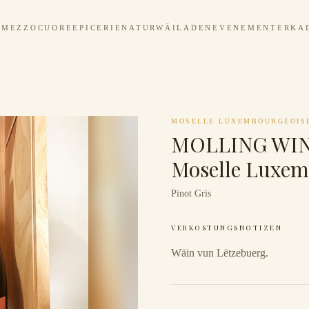
MEZZOCUORE
EPICERIE
NATURWÄILADEN
EVENEMENTER
KA
MOSELLE LUXEMBOURGEOIS
MOLLING WINE
Moselle Luxem
Pinot Gris
VERKOSTUNGSNOTIZEN
Wäin vun Lëtzebuerg.