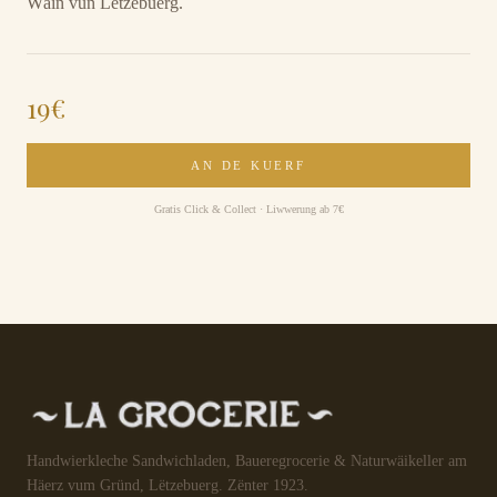
Wäin vun Lëtzebuerg.
19
€
AN DE KUERF
Gratis Click & Collect · Liwwerung ab 7€
Handwierkleche Sandwichladen, Baueregrocerie & Naturwäikeller am
Häerz vum Gründ, Lëtzebuerg. Zënter 1923.