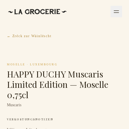
← Zréck zur Wäinlëscht
MOSELLE
·
LUXEMBOURG
HAPPY DUCHY Muscaris
Limited Edition — Moselle
0,75cl
Muscaris
VERKOSTUNGSNOTIZEN