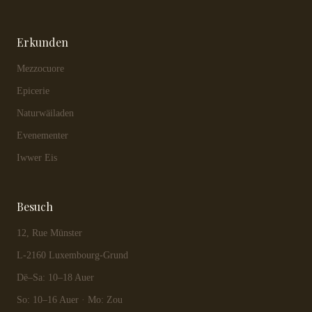
Erkunden
Mezzocuore
Epicerie
Naturwäiladen
Evenementer
Iwwer Eis
Besuch
12, Rue Münster
L-2160 Luxembourg-Grund
Dë–Sa: 10–18 Auer
So: 10–16 Auer · Mo: Zou