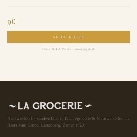
9
€
AN DE KUERF
Gratis Click & Collect · Liwwerung ab 7€
Handwierkleche Sandwichladen, Baueregrocerie & Naturwäikeller am
Häerz vum Gründ, Lëtzebuerg. Zënter 1923.