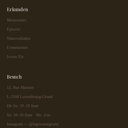
Erkunden
Mezzocuore
Epicerie
Naturwäiladen
Evenementer
Iwwer Eis
Besuch
12, Rue Münster
L-2160 Luxembourg-Grund
Dë–Sa: 10–18 Auer
So: 10–16 Auer · Mo: Zou
Instagram — @lagroceriegrund