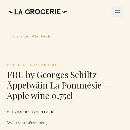
← Zréck zur Wäinlëscht
MOSELLE
·
LUXEMBOURG
FRU by Georges Schiltz
Äppelwäin La Pommésie —
Apple wine 0,75cl
VERKOSTUNGSNOTIZEN
Wäin vun Lëtzebuerg.