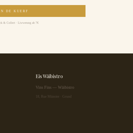
AN DE KUERF
ick & Collect · Liwwerung ab 7€
Eis Wäibistro
Vins Fins — Wäibistro
18, Rue Münster · Grund