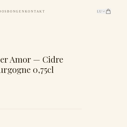
DOSBONGEN
KONTAKT
LU
r Amor — Cidre
urgogne 0,75cl