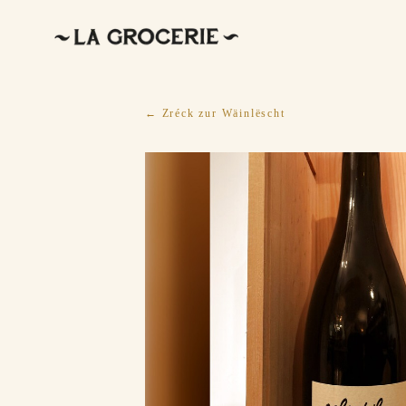
← Zréck zur Wäinlëscht