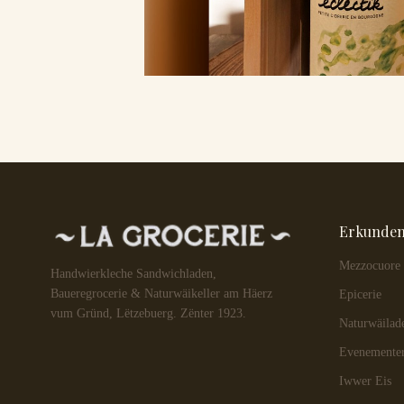
Erkunde
Mezzocuore
Handwierkleche Sandwichladen,
Baueregrocerie & Naturwäikeller am Häerz
Epicerie
vum Gründ, Lëtzebuerg. Zënter 1923.
Naturwäilad
Evenemente
Iwwer Eis