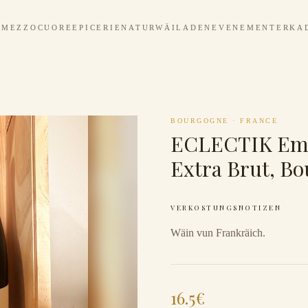
MEZZOCUORE
EPICERIE
NATURWÄILADEN
EVENEMENTER
KA
BOURGOGNE
·
FRANCE
ECLECTIK Eme
Extra Brut, Bo
VERKOSTUNGSNOTIZEN
Wäin vun Frankräich.
16.5
€