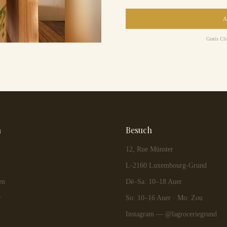
Gratis Cl
n
Besuch
12, Rue Münster
L-2160 Luxembourg-Grund
en
Dë–Sa: 10–18 Auer
r
So: 10–16 Auer · Mo: Zou
Instagram — @lagroceriegrund