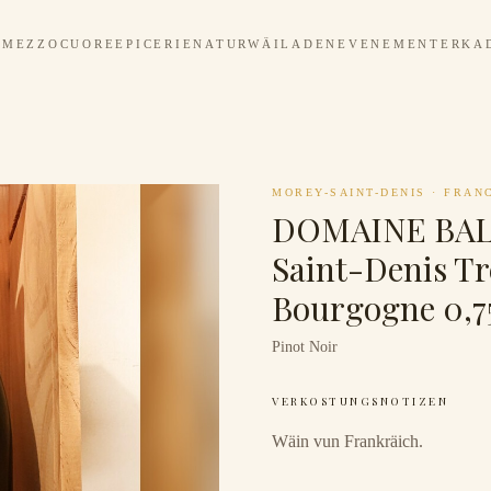
MEZZOCUORE
EPICERIE
NATURWÄILADEN
EVENEMENTER
KA
MOREY-SAINT-DENIS
·
FRAN
DOMAINE BAL
Saint-Denis Tr
Bourgogne 0,7
Pinot Noir
VERKOSTUNGSNOTIZEN
Wäin vun Frankräich.