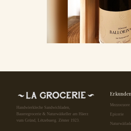
Erkunde
Mezzocuore
Handwierkleche Sandwichladen,
Baueregrocerie & Naturwäikeller am Häerz
Epicerie
vum Gründ, Lëtzebuerg. Zënter 1923.
Naturwäilad