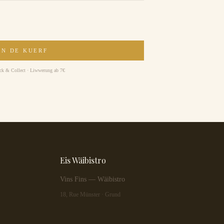
AN DE KUERF
ick & Collect · Liwwerung ab 7€
Eis Wäibistro
Vins Fins — Wäibistro
18, Rue Münster · Grund