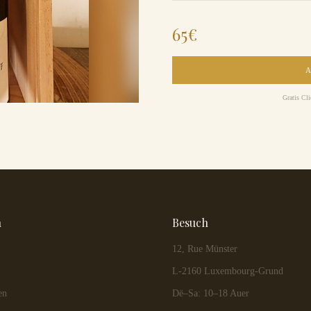
65
€
Gratis Cl
n
Besuch
12, Rue Münster
L-2160 Luxembourg-Grund
en
Dë–Sa: 10–18 Auer