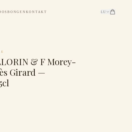
DOSBONGEN
KONTAKT
LU
CE
LORIN & F Morey-
ès Girard —
5cl