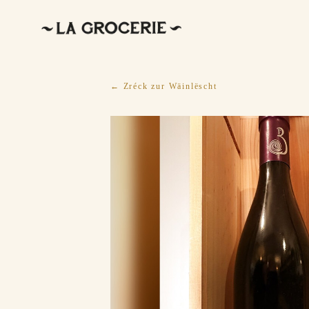
← Zréck zur Wäinlëscht