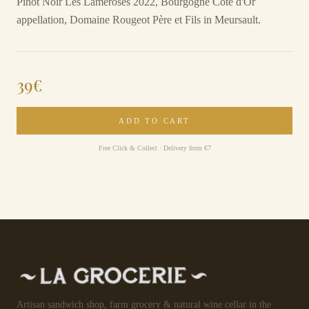
Pinot Noir Les Lameroses 2022, Bourgogne Côte d'Or
appellation, Domaine Rougeot Père et Fils in Meursault.
39
€
ADD TO CART
Free Click & Collect · Delivery from €7
Artisan sandwich shop, farm grocery & natural wine cellar in the