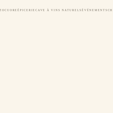
ZOCUORE
ÉPICERIE
CAVE À VINS NATURELS
ÉVÉNEMENTS
CH