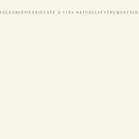
ZOCUORE
ÉPICERIE
CAVE À VINS NATURELS
ÉVÉNEMENTS
CH