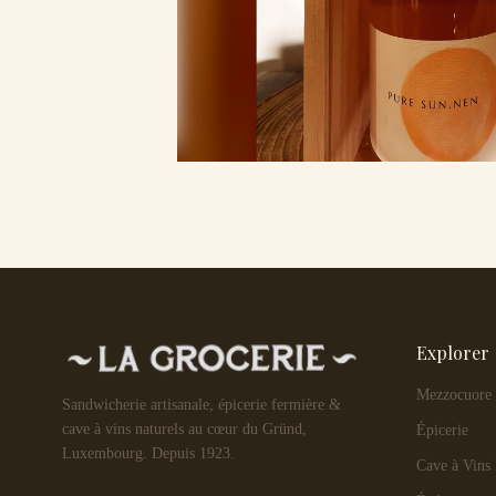
Explorer
Mezzocuore
Sandwicherie artisanale, épicerie fermière &
cave à vins naturels au cœur du Gründ,
Épicerie
Luxembourg. Depuis 1923.
Cave à Vins 