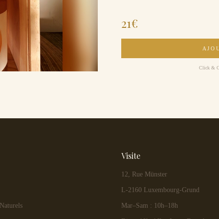
21
€
AJO
Click & Co
Visite
12, Rue Münster
L-2160 Luxembourg-Grund
Naturels
Mar–Sam : 10h–18h