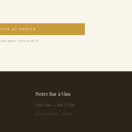
UTER AU PANIER
llect gratuit · Livraison dès 7€
Notre Bar à Vins
Vins Fins — Bar à Vins
18, Rue Münster · Grund