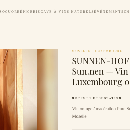
ZOCUORE
ÉPICERIE
CAVE À VINS NATURELS
ÉVÉNEMENTS
CH
MOSELLE
·
LUXEMBOURG
SUNNEN-HOF
Sun.nen — Vin
Luxembourg 0,
NOTES DE DÉGUSTATION
Vin orange / macération Pure
Moselle.