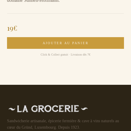
domaine Sunnen-Hoffmann.
19
€
AJOUTER AU PANIER
Click & Collect gratuit · Livraison dès 7€
Sandwicherie artisanale, épicerie fermière & cave à vins naturels au
cœur du Gründ, Luxembourg. Depuis 1923.