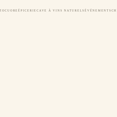
ZOCUORE
ÉPICERIE
CAVE À VINS NATURELS
ÉVÉNEMENTS
CH