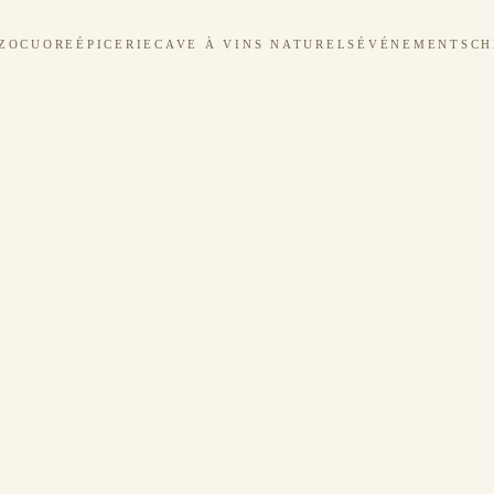
ZOCUORE
ÉPICERIE
CAVE À VINS NATURELS
ÉVÉNEMENTS
CH