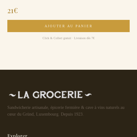
21
€
AJOUTER AU PANIER
Click & Collect gratuit · Livraison dès 7€
Sandwicherie artisanale, épicerie fermière & cave à vins naturels au
cœur du Gründ, Luxembourg. Depuis 1923.
Explorer