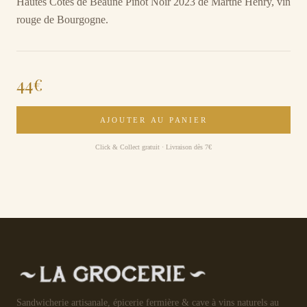
Hautes Côtes de Beaune Pinot Noir 2023 de Marthe Henry, vin
rouge de Bourgogne.
44
€
AJOUTER AU PANIER
Click & Collect gratuit · Livraison dès 7€
Sandwicherie artisanale, épicerie fermière & cave à vins naturels au