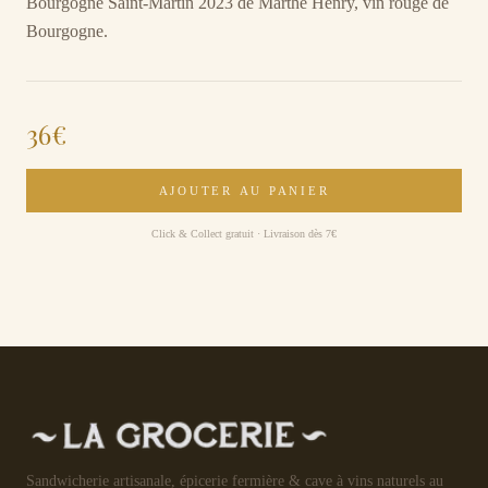
Bourgogne Saint-Martin 2023 de Marthe Henry, vin rouge de
Bourgogne.
36
€
AJOUTER AU PANIER
Click & Collect gratuit · Livraison dès 7€
Sandwicherie artisanale, épicerie fermière & cave à vins naturels au