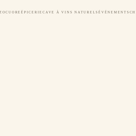
ZOCUORE
ÉPICERIE
CAVE À VINS NATURELS
ÉVÉNEMENTS
CH