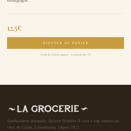
Bourgogne.
12.5
€
AJOUTER AU PANIER
Click & Collect gratuit · Livraison dès 7€
Sandwicherie artisanale, épicerie fermière & cave à vins naturels au
cœur du Gründ, Luxembourg. Depuis 1923.