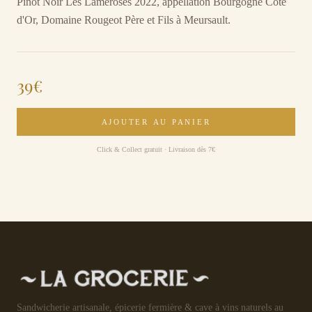
Pinot Noir Les Lameroses 2022, appellation Bourgogne Côte
d'Or, Domaine Rougeot Père et Fils à Meursault.
39
€
AJOUTER AU PANIER
Click & Collect gratuit · Livraison dès 7€
Sandwicherie artisanale, épicerie fermière & cave à vins naturels au