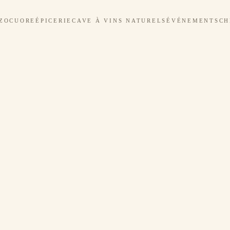
ZOCUORE
ÉPICERIE
CAVE À VINS NATURELS
ÉVÉNEMENTS
CH