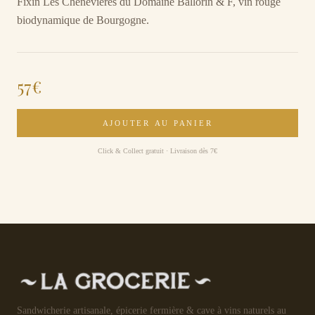
Fixin Les Chenevières du Domaine Ballorin & F, vin rouge
biodynamique de Bourgogne.
57
€
AJOUTER AU PANIER
Click & Collect gratuit · Livraison dès 7€
Sandwicherie artisanale, épicerie fermière & cave à vins naturels au