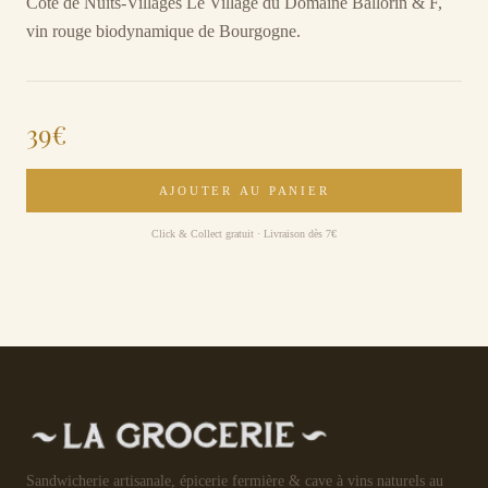
Côte de Nuits-Villages Le Village du Domaine Ballorin & F,
vin rouge biodynamique de Bourgogne.
39
€
AJOUTER AU PANIER
Click & Collect gratuit · Livraison dès 7€
Sandwicherie artisanale, épicerie fermière & cave à vins naturels au