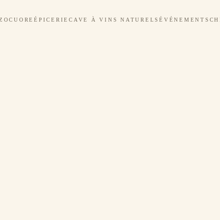
ZOCUORE
ÉPICERIE
CAVE À VINS NATURELS
ÉVÉNEMENTS
CH